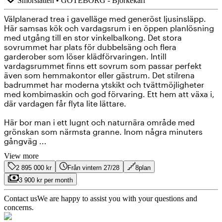
Smörslätten
•
GÖTEBORG
-
Björkekärr
Välplanerad trea i gavelläge med generöst ljusinsläpp.
Här samsas kök och vardagsrum i en öppen planlösning
med utgång till en stor vinkelbalkong. Det stora
sovrummet har plats för dubbelsäng och flera
garderober som löser klädförvaringen. Intill
vardagsrummet finns ett sovrum som passar perfekt
även som hemmakontor eller gästrum. Det stilrena
badrummet har moderna ytskikt och tvättmöjligheter
med kombimaskin och god förvaring. Ett hem att växa i,
där vardagen får flyta lite lättare.
Här bor man i ett lugnt och naturnära område med
grönskan som närmsta granne. Inom några minuters
gångväg ...
View more
2 895 000 kr
Från vintern 27/28
8plan
3 900 kr per month
Contact us
We are happy to assist you with your questions and
concerns.