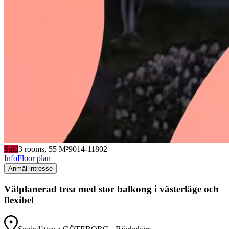
Såld
3
rooms,
55
M²
9014-11802
Info
Floor plan
Anmäl intresse
Välplanerad trea med stor balkong i västerläge och
flexibel