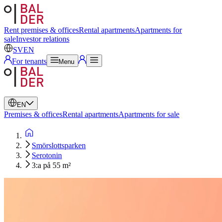
Swedish
English
Rent premises & offices
Rental apartments
Apartments for
sale
Investor relations
SV
EN
For tenants
Menu
EN
Premises & offices
Rental apartments
Apartments for sale
Smörslottsparken
Serotonin
3:a på 55 m²