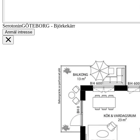
Serotonin
GÖTEBORG
- Björkekärr
Anmäl intresse