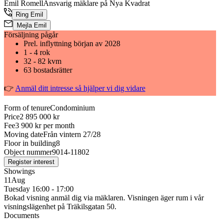
Emil Romell
Ansvarig mäklare på Nya Kvadrat
Ring Emil
Mejla Emil
Försäljning pågår
Prel. inflyttning början av 2028
1 - 4 rok
32 - 82 kvm
63 bostadsrätter
👉
Anmäl ditt intresse så hjälper vi dig vidare
Form of tenure
Condominium
Price
2 895 000
kr
Fee
3 900
kr per month
Moving date
Från vintern 27/28
Floor in building
8
Object nummer
9014-11802
Register interest
Showings
11
Aug
Tuesday
16:00
-
17:00
Bokad visning anmäl dig via mäklaren. Visningen äger rum i vår
visningslägenhet på Träkilsgatan 50.
Documents