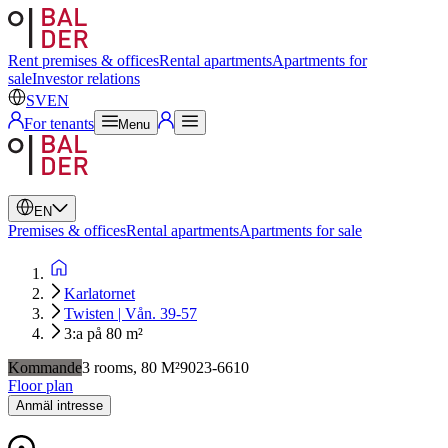
Swedish
English
Rent premises & offices
Rental apartments
Apartments for
sale
Investor relations
SV
EN
For tenants
Menu
EN
Premises & offices
Rental apartments
Apartments for sale
Karlatornet
Twisten | Vån. 39-57
3:a på 80 m²
Kommande
3
rooms,
80
M²
9023-6610
Floor plan
Anmäl intresse