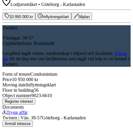
Lodjursstråket
•
Göteborg
-
Karlastaden
10 950 000 kr
Inflyttningsklart
56plan
Twisten
Våningar:
39-57
Upplåtelseform:
Bostadsrätt
I avgiften ingår värme, medlemskap i bilpool och faciliteter.
Klicka
här
för att läsa mer om faciliteterna som ingår vid köp av en bostad i
Twisten.
Form of tenure
Condominium
Price
10 950 000
kr
Moving date
Inflyttningsklart
Floor in building
56
Object nummer
9023-6610
Register interest
Documents
Trygg affär
Twisten | Vån. 39-57
Göteborg
- Karlastaden
Anmäl intresse