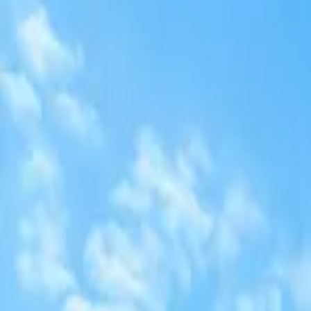
1
/
10