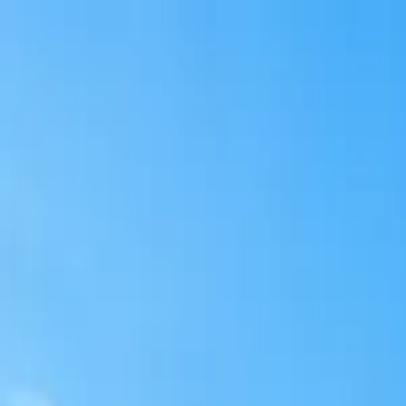
Svenska
Engelska
Hyr lokal & kontor
Hyr bostad
Köp bostad
Hyr parkering
För investera
SV
EN
För hyresgäster
Meny
SV
Hyr lokaler
Hyr bostad
Köp bostad
Lediga lägenheter
Taggsvampsvägen 10 Nykvarn
Annonsen kan innehålla digitalt stylade bilder
Taggsvampsvägen 10, Nykvarn
38 m²
|
2 rum och kök
|
7 418
kr/mån
|
Annonsen kan innehålla digitalt st
Intresseanmälan