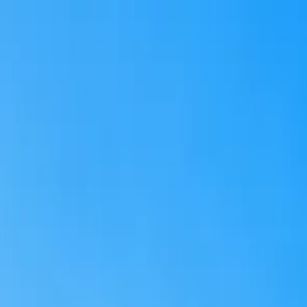
re
ylade bilder