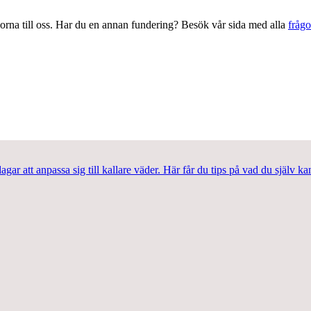
gorna till oss. Har du en annan fundering? Besök vår sida med alla
frågo
r att anpassa sig till kallare väder. Här får du tips på vad du själv kan