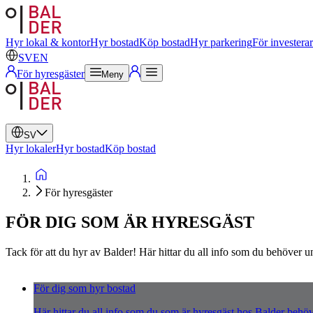
Svenska
Engelska
Hyr lokal & kontor
Hyr bostad
Köp bostad
Hyr parkering
För investera
SV
EN
För hyresgäster
Meny
SV
Hyr lokaler
Hyr bostad
Köp bostad
För hyresgäster
FÖR DIG SOM ÄR HYRESGÄST
Tack för att du hyr av Balder! Här hittar du all info som du behöver u
För dig som hyr bostad
Här hittar du all info som du som är hyresgäst hos Balder behöve