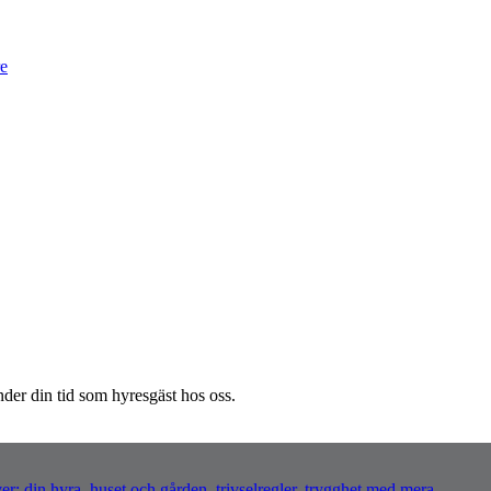
re
nder din tid som hyresgäst hos oss.
r: din hyra, huset och gården, trivselregler, trygghet med mera.