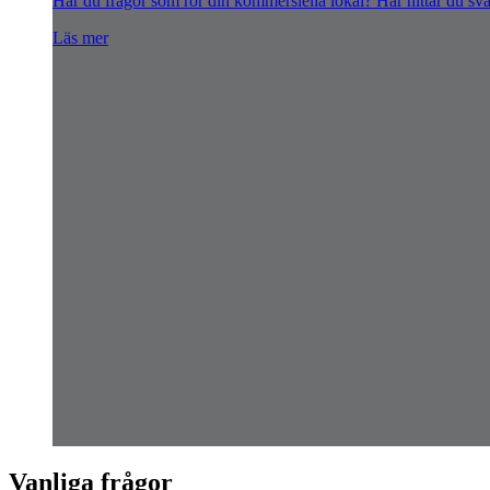
Har du frågor som rör din kommersiella lokal? Här hittar du sv
Läs mer
Vanliga frågor