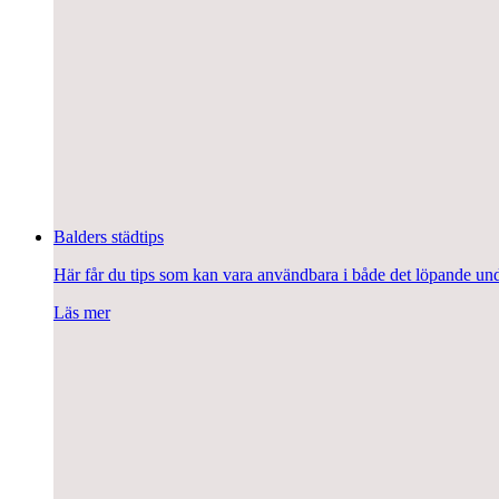
Balders städtips
Här får du tips som kan vara användbara i både det löpande under
Läs mer