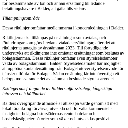
för bestämmande av lön och annan ersättning till ledande
befattningshavare i Balder, att gälla tills vidare.
Tillämpningsområde
Dessa riktlinjer omfattar medlemmarna i koncernledningen i Balder.
Riktlinjerna ska tillämpas på ersättningar som avtalas, och
förändringar som görs i redan avtalade ersättningar, efter det att
riktlinjerna antagits av årsstämman 2023. Till förtydligande
understryks att riktlinjerna inte omfattar ersättningar som beslutas av
bolagsstämman. Dessa riktlinjer omfattar även styrelseledamöter
valda av bolagsstämman i Balder. Styrelseledamöter har möjlighet
att uppbära kontantersättning från Bolaget utöver styrelsearvode för
tjänster utförda för Bolaget. Sådan ersättning får inte överstiga ett
belopp motsvarande det av stämman beslutade styrelsearvodet.
Riktlinjernas främjande av Balders affärsstrategi, långsiktiga
intressen och hållbarhet
Balders övergripande affärsidé är att skapa värde genom att med
lokal förankring förvärva, utveckla och förvalta kommersiella
fastigheter belägna i storstädernas centrala delar och
bostadsfastigheter på orter som växer och utvecklas positivt.