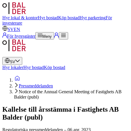
Svenska
Engelska
Hyr lokal & kontor
Hyr bostad
Köp bostad
Hyr parkering
För
investerare
SV
EN
För hyresgäster
Meny
SV
Hyr lokaler
Hyr bostad
Köp bostad
Pressmeddelanden
Notice of the Annual General Meeting of Fastighets AB
Balder (publ)
Kallelse till årsstämma i Fastighets AB
Balder (publ)
Regulatoriska pressmeddelanden
–
06 apr. 2023