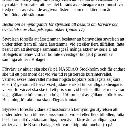
nya aktier förutsätter att beslutet biträds av aktieägare med minst två
tredjedelar av såväl de avgivna rösterna som de aktier som är
företrädda vid stämman.
Beslut om bemyndigande för styrelsen att besluta om förvärv och
överlåtelse av Bolagets egna aktier
(
punkt 17
)
Styrelsen föreslår att årsstämman beslutar att bemyndiga styrelsen att
under tiden fram till nästa årsstämma, vid ett eller flera tillfällen, fatta
beslut om att återköpa sammanlagt så många aktier av serie B att
Bolagets innehav vid var tid inte överstiger tio (10) procent av
samtliga aktier i Bolaget.
Förvärv av aktier ska ske (i) på NASDAQ Stockholm och får endast
ske till ett pris inom det vid var tid registrerade kursintervallet,
varmed avses intervallet mellan högsta köpkurs och lägsta säljkurs
eller (ii) genom ett förvärvserbjudande riktat till samtliga aktieägare,
varvid förvärvet ska ske till ett pris som vid beslutstillfället motsvarar
lägst gällande börskurs och högst 150 procent av gällande börskurs.
Betalning för aktierna ska erläggas kontant.
Styrelsen föreslår vidare att årsstämman bemyndigar styrelsen att
under tiden fram till nästa årsstämma, vid ett eller flera tillfällen, fatta
beslut om att överlåta samtliga, men även färre än samtliga egna
aktier av serie B som Bolaget vid varje tidpunkt innehar (i) på