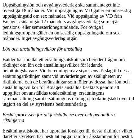
Uppsägningslön och avgångsvederlag ska sammantaget inte
överstiga 18 månader. Vid uppsägning av VD gäller en ömsesidig
uppsägningstid om sex månader. Vid uppsägning av VD från
Bolagets sida utgår 12 månaders avgångsvederlag som ej är
pensions- eller semesterlönegrundande. För övriga i
ledningsgruppen gäller en ömsesidig uppsägningstid om sex
månader. Inget avgångsvederlag utgår.
Lön och anställningsvillkor för anställda
Balder har inrättat ett ersättningsutskott som bereder frågan om
riktlinjer om lön och anställningsvillkor för ledande
befattningshavare. Vid beredningen av styrelsens förslag till dessa
ersättningsriktlinjer, samt vid utvärderingen av skäligheten av
riktlinjerna och de begränsningar som följer av dessa, har lön och
anställningsvillkor för Bolagets anställda beaktats genom att
uppgifter om anställdas totalersättning, ersättningens
sammansättning samt ersättningens ökning och ökningstakt över tid
utgjort en del av styrelsens beslutsunderlag.
Beslutsprocessen för att fastställa, se över och genomföra
riktlinjerna
Ersättningsutskottet har upprättat förslaget till dessa riktlinjer vilket
därefter styrelsen har beslutat lägga fram för årsstämman för beslut.