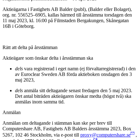
Aktieägarna i Fastighets AB Balder (publ), (Balder eller Bolaget),
org. nr. 556525–6905, kallas härmed till årsstämma torsdagen den
11 maj 2023, kl. 16:00 på Filmstaden Bergakungen, Skånegatan
16B i Göteborg
.
Rätt att delta på årsstämman
Aktieägare som önskar delta i årsstämman ska
dels
vara registrerad i eget namn (ej förvaltarregistrerad) i den
av Euroclear Sweden AB förda aktieboken onsdagen den 3
maj 2023,
dels
anmäla sitt deltagande senast fredagen den 5 maj 2023.
Det antal biträden aktieägaren önskar medta (högst två) ska
anmälas inom samma tid.
Anmälan
Anmälan om deltagande i stämman kan ske per brev till
Computershare AB, Fastighets AB Balders årsstämma 2023, Box
5267, 102 46 Stockholm, via e-post till
proxy@computershare.se
,