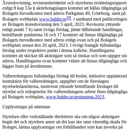
Årsredovisning, revisionsberättelse och styrelsens ersättningsrapport
enligt 8 kap 53a § aktiebolagslagen kommer att hållas tillgängliga på
Bolagets huvudkontor med adress Parkgatan 49, Göteborg, samt på
Bolagets webbplats
www.balder.se
, i samband med publiceringen
av Bolagets årsredovisning den 5 april, 2023. Revisorns yttrande
enligt punkt 7 b) samt övriga förslag, jämte tillhörande handlingar,
beträffande punkterna 16 och 17 kommer att finnas tillgängliga på
Bolagets huvudkontor med adress enligt ovan och på Bolagets
webbplats senast den 20 april, 2023. I övrigt framgår fullständiga
förslag under respektive punkt i denna kallelse. Handlingarna
kommer att skickas till aktieägare som så önskar och som uppger sin
adress. Handlingarna ovan kommer vidare att finnas tillgängliga och
läggas fram på årsstämman.
Valberedningens fullständiga förslag till beslut, inklusive uppdaterad
instruktion för valberedningen, uppgifter om de föreslagna
styrelseledamöterna, motiverat yttrande beträffande förslaget till
styrelse och redogörelse för valberedningens arbete finns tillgängliga
på Bolagets webbplats,
www.balder.se/arsstamma-2023
.
Upplysningar på stämman
Styrelsen eller verkställande direktören ska om någon aktieägare
begär det och styrelsen anser att det kan ske utan väsentlig skada för
Bolaget, lämna upplysningar om förhållanden som kan inverka på