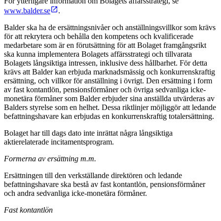
För ytterligare information om Bolagets affärsstrategi, se
www.balder.se
.
Balder ska ha de ersättningsnivåer och anställningsvillkor som krävs
för att rekrytera och behålla den kompetens och kvalificerade
medarbetare som är en förutsättning för att Bolaget framgångsrikt
ska kunna implementera Bolagets affärsstrategi och tillvarata
Bolagets långsiktiga intressen, inklusive dess hållbarhet. För detta
krävs att Balder kan erbjuda marknadsmässig och konkurrenskraftig
ersättning, och villkor för anställning i övrigt. Den ersättning i form
av fast kontantlön, pensionsförmåner och övriga sedvanliga icke-
monetära förmåner som Balder erbjuder sina anställda utvärderas av
Balders styrelse som en helhet. Dessa riktlinjer möjliggör att ledande
befattningshavare kan erbjudas en konkurrenskraftig totalersättning.
Bolaget har till dags dato inte inrättat några långsiktiga
aktierelaterade incitamentsprogram.
Formerna av ersättning m.m.
Ersättningen till den verkställande direktören och ledande
befattningshavare ska bestå av fast kontantlön, pensionsförmåner
och andra sedvanliga icke-monetära förmåner.
Fast kontantlön