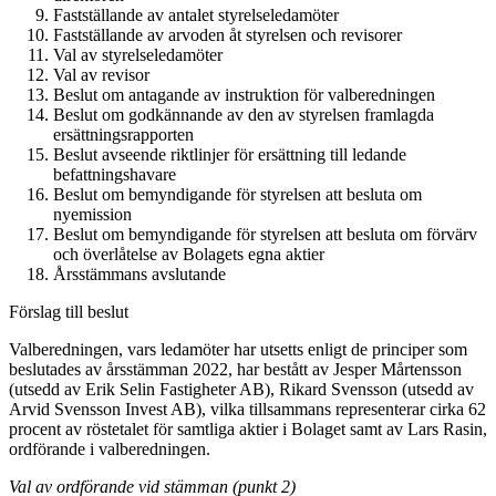
Fastställande av antalet styrelseledamöter
Fastställande av arvoden åt styrelsen och revisorer
Val av styrelseledamöter
Val av revisor
Beslut om antagande av instruktion för valberedningen
Beslut om godkännande av den av styrelsen framlagda
ersättningsrapporten
Beslut avseende riktlinjer för ersättning till ledande
befattningshavare
Beslut om bemyndigande för styrelsen att besluta om
nyemission
Beslut om bemyndigande för styrelsen att besluta om förvärv
och överlåtelse av Bolagets egna aktier
Årsstämmans avslutande
Förslag till beslut
Valberedningen, vars ledamöter har utsetts enligt de principer som
beslutades av årsstämman 2022, har bestått av Jesper Mårtensson
(utsedd av Erik Selin Fastigheter AB), Rikard Svensson (utsedd av
Arvid Svensson Invest AB), vilka tillsammans representerar cirka 62
procent av röste­talet för samtliga aktier i Bolaget samt av Lars Rasin,
ordförande i valberedningen.
Val av ordförande vid stämman (punkt 2)