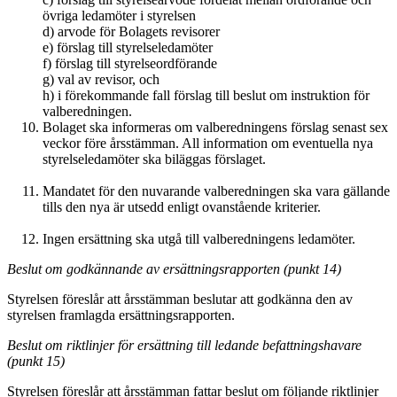
övriga ledamöter i styrelsen
d)
arvode för Bolagets revisorer
e)
förslag till styrelseledamöter
f)
förslag till styrelseordförande
g)
val av revisor, och
h)
i förekommande fall förslag till beslut om instruktion för
valberedningen.
Bolaget ska informeras om valberedningens förslag senast sex
veckor före årsstämman. All information om eventuella nya
styrelseledamöter ska biläggas förslaget.
Mandatet för den nuvarande valberedningen ska vara gällande
tills den nya är utsedd enligt ovanstående kriterier.
Ingen ersättning ska utgå till valberedningens ledamöter.
Beslut om godkännande av ersättningsrapporten (punkt 14)
Styrelsen föreslår att årsstämman beslutar att godkänna den av
styrelsen framlagda ersättningsrapporten.
Beslut om riktlinjer för ersättning till ledande befattningshavare
(punkt 15)
Styrelsen föreslår att årsstämman fattar beslut om följande riktlinjer