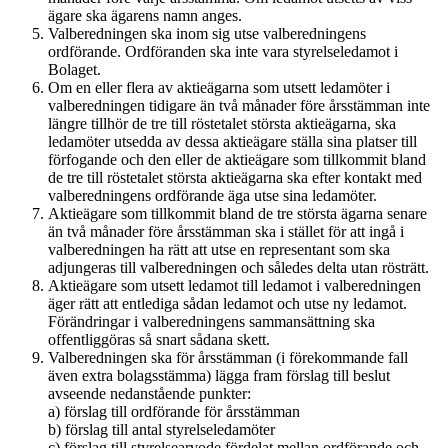
ägare ska ägarens namn anges.
Valberedningen ska inom sig utse valberedningens
ordförande. Ordföranden ska inte vara styrelseledamot i
Bolaget.
Om en eller flera av aktieägarna som utsett ledamöter i
valberedningen tidigare än två månader före årsstämman inte
längre tillhör de tre till röstetalet största aktieägarna, ska
ledamöter utsedda av dessa aktieägare ställa sina platser till
förfogande och den eller de aktieägare som tillkommit bland
de tre till röstetalet största aktieägarna ska efter kontakt med
valberedningens ordförande äga utse sina ledamöter.
Aktieägare som tillkommit bland de tre största ägarna senare
än två månader före årsstämman ska i stället för att ingå i
valberedningen ha rätt att utse en representant som ska
adjungeras till valberedningen och således delta utan rösträtt.
Aktieägare som utsett ledamot till ledamot i valberedningen
äger rätt att entlediga sådan ledamot och utse ny ledamot.
Förändringar i valberedningens sammansättning ska
offentliggöras så snart sådana skett.
Valberedningen ska för årsstämman (i förekommande fall
även extra bolagsstämma) lägga fram förslag till beslut
avseende nedanstående punkter:
a)
förslag till ordförande för årsstämman
b)
förslag till antal styrelseledamöter
c)
förslag till styrelsearvode fördelat mellan ordförande och