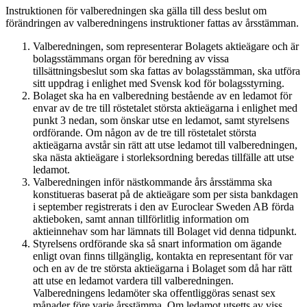
Instruktionen för valberedningen ska gälla till dess beslut om
förändringen av valberedningens instruktioner fattas av årsstämman.
Valberedningen, som representerar Bolagets aktieägare och är
bolagsstämmans organ för beredning av vissa
tillsättningsbeslut som ska fattas av bolagsstämman, ska utföra
sitt uppdrag i enlighet med Svensk kod för bolagsstyrning.
Bolaget ska ha en valberedning bestående av en ledamot för
envar av de tre till röstetalet största aktieägarna i enlighet med
punkt 3 nedan, som önskar utse en ledamot, samt styrelsens
ordförande. Om någon av de tre till röstetalet största
aktieägarna avstår sin rätt att utse ledamot till valberedningen,
ska nästa aktieägare i storleksordning beredas tillfälle att utse
ledamot.
Valberedningen inför nästkommande års årsstämma ska
konstitueras baserat på de aktieägare som per sista bankdagen
i september registrerats i den av Euroclear Sweden AB förda
aktieboken, samt annan tillförlitlig information om
aktieinnehav som har lämnats till Bolaget vid denna tidpunkt.
Styrelsens ordförande ska så snart information om ägande
enligt ovan finns tillgänglig, kontakta en representant för var
och en av de tre största aktieägarna i Bolaget som då har rätt
att utse en ledamot vardera till valberedningen.
Valberedningens ledamöter ska offentliggöras senast sex
månader före varje årsstämma. Om ledamot utsetts av viss