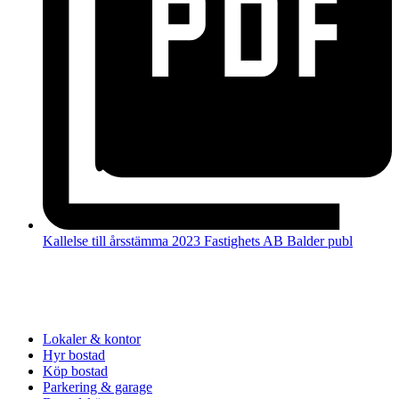
Kallelse till årsstämma 2023 Fastighets AB Balder publ
Lokaler & kontor
Hyr bostad
Köp bostad
Parkering & garage