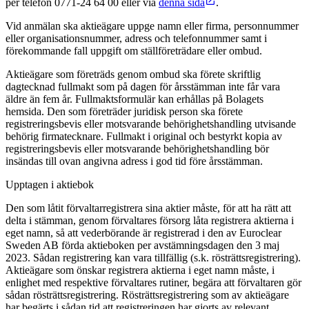
per telefon 0771-24 64 00 eller via
denna sida
.
Vid anmälan ska aktieägare uppge namn eller firma, personnummer
eller organisationsnummer, adress och telefonnummer samt i
förekommande fall uppgift om ställföreträdare eller ombud.
Aktieägare som företräds genom ombud ska förete skriftlig
dagtecknad fullmakt som på dagen för årsstämman inte får vara
äldre än fem år. Fullmaktsformulär kan erhållas på Bolagets
hemsida. Den som företräder juridisk person ska förete
registreringsbevis eller motsvarande behörighetshandling utvisande
behörig firmatecknare. Fullmakt i original och bestyrkt kopia av
registreringsbevis eller motsvarande behörighetshandling bör
insändas till ovan angivna adress i god tid före årsstämman.
Upptagen i aktiebok
Den som låtit förvaltarregistrera sina aktier måste, för att ha rätt att
delta i stämman, genom förvaltares försorg låta registrera aktierna i
eget namn, så att vederbörande är registrerad i den av Euroclear
Sweden AB förda aktieboken per avstämningsdagen den 3 maj
2023. Sådan registrering kan vara tillfällig (s.k. rösträttsregistrering).
Aktieägare som önskar registrera aktierna i eget namn måste, i
enlighet med respektive förvaltares rutiner, begära att förvaltaren gör
sådan rösträttsregistrering. Rösträttsregistrering som av aktieägare
har begärts i sådan tid att registreringen har gjorts av relevant