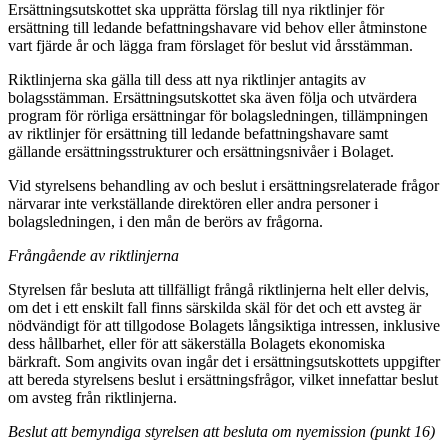
Ersättningsutskottet ska upprätta förslag till
nya riktlinjer för
ersättning till ledande befattningshavare vid behov eller åtminstone
vart fjärde år och lägga fram förslaget för beslut vid årsstämman.
Riktlinjerna ska gälla till dess att nya riktlinjer antagits av
bolagsstämman. Ersättningsutskottet ska även följa och utvärdera
program för rörliga ersättningar för bolagsledningen, tillämpningen
av riktlinjer för ersättning till ledande befattningshavare samt
gällande ersättningsstrukturer och ersättningsnivåer i Bolaget.
Vid styrelsens behandling av och beslut i ersättningsrelaterade frågor
närvarar inte verkställande direktören eller andra personer i
bolagsledningen, i den mån de berörs av frågorna.
Frångående av riktlinjerna
Styrelsen får besluta att tillfälligt frångå riktlinjerna helt eller delvis,
om det i ett enskilt fall finns särskilda skäl för det och ett avsteg är
nödvändigt för att tillgodose Bolagets långsiktiga intressen, inklusive
dess hållbarhet, eller för att säkerställa Bolagets ekonomiska
bärkraft. Som angivits ovan ingår det i ersättningsutskottets uppgifter
att bereda styrelsens beslut i ersättningsfrågor, vilket innefattar beslut
om avsteg från riktlinjerna.
Beslut att bemyndiga styrelsen att besluta om nyemission (punkt 16)