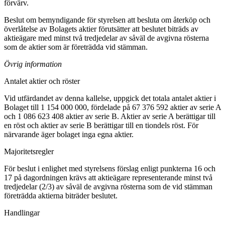
förvärv.
Beslut om bemyndigande för styrelsen att besluta om återköp och
överlåtelse av Bolagets aktier förutsätter att beslutet biträds av
aktieägare med minst två tredjedelar av såväl de avgivna rösterna
som de aktier som är företrädda vid stämman.
Övrig information
Antalet aktier och röster
Vid utfärdandet av denna kallelse, uppgick det totala antalet aktier i
Bolaget till 1 154 000 000, fördelade på 67 376 592 aktier av serie A
och 1 086 623 408 aktier av serie B. Aktier av serie A berättigar till
en röst och aktier av serie B berättigar till en tiondels röst. För
närvarande äger bolaget inga egna aktier.
Majoritetsregler
För beslut i enlighet med styrelsens förslag enligt punkterna 16 och
17 på dagordningen krävs att aktieägare representerande minst två
tredjedelar (2/3) av såväl de avgivna rösterna som de vid stämman
företrädda aktierna biträder beslutet.
Handlingar