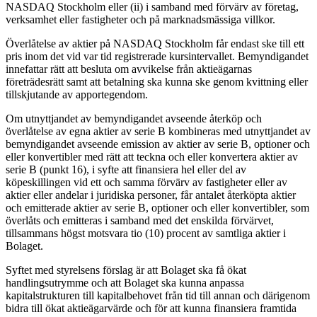
NASDAQ Stockholm eller (ii) i samband med förvärv av företag,
verksamhet eller fastigheter och på marknadsmässiga villkor.
Överlåtelse av aktier på NASDAQ Stockholm får endast ske till ett
pris inom det vid var tid registrerade kursintervallet. Bemyndigandet
innefattar rätt att besluta om avvikelse från aktieägarnas
företrädesrätt samt att betalning ska kunna ske genom kvittning eller
tillskjutande av apportegendom.
Om utnyttjandet av bemyndigandet avseende återköp och
överlåtelse av egna aktier av serie B kombineras med utnyttjandet av
bemyndigandet avseende emission av aktier av serie B, optioner och
eller konvertibler med rätt att teckna och eller konvertera aktier av
serie B (punkt 16), i syfte att finansiera hel eller del av
köpeskillingen vid ett och samma förvärv av fastigheter eller av
aktier eller andelar i juridiska personer, får antalet återköpta aktier
och emitterade aktier av serie B, optioner och eller konvertibler, som
överlåts och emitteras i samband med det enskilda förvärvet,
tillsammans högst motsvara tio (10) procent av samtliga aktier i
Bolaget.
Syftet med styrelsens förslag är att Bolaget ska få ökat
handlingsutrymme och att Bolaget ska kunna anpassa
kapitalstrukturen till kapitalbehovet från tid till annan och därigenom
bidra till ökat aktieägarvärde och för att kunna finansiera framtida