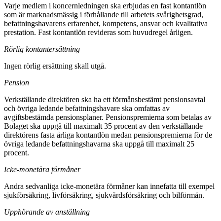
Varje medlem i koncernledningen ska erbjudas en fast kontantlön
som är marknadsmässig i förhållande till arbetets svårighetsgrad,
befattningshavarens erfarenhet, kompetens, ansvar och kvalitativa
prestation. Fast kontantlön revideras som huvudregel årligen.
Rörlig kontantersättning
Ingen rörlig ersättning skall utgå.
Pension
Verkställande direktören ska ha ett förmånsbestämt pensionsavtal
och övriga ledande befattningshavare ska omfattas av
avgiftsbestämda pensionsplaner. Pensionspremierna som betalas av
Bolaget ska uppgå till maximalt 35 procent av den verkställande
direktörens fasta årliga kontantlön medan pensionspremierna för de
övriga ledande befattningshavarna ska uppgå till maximalt 25
procent.
Icke-monetära förmåner
Andra sedvanliga icke-monetära förmåner kan innefatta till exempel
sjukförsäkring, livförsäkring, sjukvårdsförsäkring och bilförmån.
Upphörande av anställning