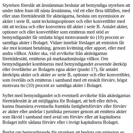
Styrelsen föreslår att årsstämman beslutar att bemyndiga styrelsen att
under tiden fram till nästa årsstämma, vid ett eller flera tillfällen, med
eller utan företrädesrätt för aktieägarna, besluta om nyemission av
aktier i serie B, samt teckningsoptioner och eller konvertibler med
rätt att teckna och eller konvertera till aktier i serie B. Antalet aktier,
optioner och eller konvertibler som emitteras med stöd av
bemyndigandet får omfatta högst motsvarande tio (10) procent av
samtliga aktier i Bolaget. Vidare innebär förslaget att emission får
ske mot kontant betalning, genom kvittning eller apport, eller med
andra villkor. Aktier ska, vid avvikelse från aktieägarnas
företrädesrätt, emitteras på marknadsmässiga villkor. Om
bemyndigandet kombineras med bemyndigandet avseende återköp
eller överlåtelse av Bolagets egna aktier (punkt 17), får antalet
återköpta aktier och aktier av serie B, optioner och eller konvertibler,
som överlåts och emitteras i samband med ett enskilt förvärv, högst
motsvara tio (10) procent av samtliga aktier i Bolaget.
Syftet med bemyndigandet och eventuell avvikelse från aktieägarnas
företrädesrätt är att möjliggöra för Bolaget, att helt eller delvis,
kunna finansiera eventuella framtida fastighetsförvärv eller förvärv
av aktier eller andelar i juridiska personer genom att emittera aktier
som likvid i samband med avtal om förvärv eller att kapitalisera
Bolaget inför sådana förvärv eller i övrigt kapitalisera Bolaget.
Beslut om bemyndigande för styrelsen att besluta om emission av