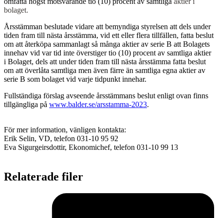
omfatta högst motsvarande tio (10) procent av samtliga
aktier i
bolaget.
Årsstämman beslutade vidare att bemyndiga styrelsen att dels under
tiden fram till nästa årsstämma, vid ett eller flera tillfällen, fatta beslut
om att återköpa sammanlagt så många aktier av serie B att Bolagets
innehav vid var tid inte överstiger tio (10) procent av samtliga aktier
i Bolaget, dels att under tiden fram till nästa årsstämma fatta beslut
om att överlåta samtliga men även färre än samtliga egna aktier av
serie B som bolaget vid varje tidpunkt innehar.
Fullständiga förslag avseende årsstämmans beslut enligt ovan finns
tillgängliga på
www.balder.se/arsstamma-2023
.
För mer information, vänligen kontakta:
Erik Selin, VD, telefon 031-10 95 92
Eva Sigurgeirsdottir, Ekonomichef, telefon 031-10 99 13
Relaterade filer