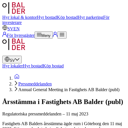
Svenska
Engelska
Hyr lokal & kontor
Hyr bostad
Köp bostad
Hyr parkering
För
investerare
SV
EN
För hyresgäster
Meny
SV
Hyr lokaler
Hyr bostad
Köp bostad
Pressmeddelanden
Annual General Meeting in Fastighets AB Balder (publ)
Årsstämma i Fastighets AB Balder (publ)
Regulatoriska pressmeddelanden
–
11 maj 2023
Fastighets AB Balders årsstämma ägde rum i Göteborg den 11 maj