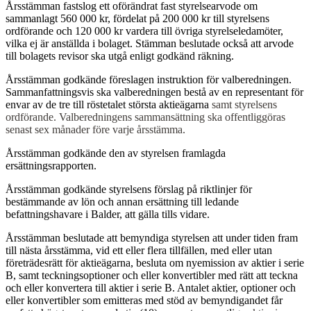
Årsstämman fastslog ett oförändrat fast styrelsearvode om
sammanlagt 560 000 kr, fördelat på 200 000 kr till styrelsens
ordförande och 120 000 kr vardera till övriga styrelseledamöter,
vilka ej är anställda i bolaget. Stämman beslutade också att arvode
till bolagets revisor ska utgå enligt godkänd räkning.
Årsstämman godkände föreslagen instruktion för valberedningen.
Sammanfattningsvis ska valberedningen bestå av en representant för
envar av de tre till röstetalet största aktieägarna
samt styrelsens
ordförande. Valberedningens sammansättning ska offentliggöras
senast sex månader före varje årsstämma.
Årsstämman godkände den av styrelsen framlagda
ersättningsrapporten.
Årsstämman godkände styrelsens förslag på riktlinjer för
bestämmande av lön och annan ersättning till ledande
befattningshavare i Balder, att gälla tills vidare.
Årsstämman beslutade att bemyndiga styrelsen att under tiden fram
till nästa årsstämma, vid ett eller flera tillfällen, med eller utan
företrädesrätt för aktieägarna, besluta om nyemission av aktier i serie
B, samt teckningsoptioner och eller konvertibler med rätt att teckna
och eller konvertera till aktier i serie B. Antalet aktier, optioner och
eller konvertibler som emitteras med stöd av bemyndigandet får