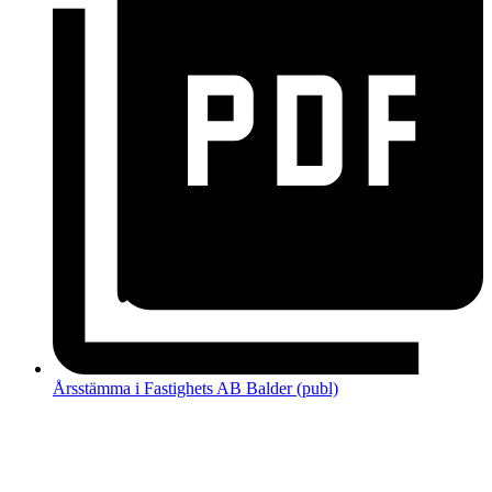
Årsstämma i Fastighets AB Balder (publ)