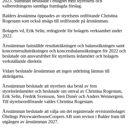
2023. Stämman beslutade i enlighet med styrelsens och
valberedningens samtliga framlagda förslag.
Balders årsstämma öppnades av styrelsens ordförande Christina
Rogestam som också utsågs till ordförande på årsstämman.
Bolagets vd, Erik Selin, redogjorde för bolagets verksamhet under
2022.
Årsstämman fastställde resultaträkningen och balansräkningen samt
koncernresultaträkningen och koncernbalansräkningen för 2022 och
beslutade om ansvarsfrihet för styrelsens ledamöter och bolagets
verkställande direktör.
Vidare beslutade årsstämman att ingen utdelning lämnas till
aktieägarna.
Årsstämman beslutade att styrelsen ska bestå av fem
styrelseledamöter och beslutade om omval av Christina Rogestam,
Erik Selin, Fredrik Svensson, Sten Dunér och Anders Wennergren.
Till styrelseordförande valdes Christina Rogestam.
Årsstämman beslutade att välja om det registrerade revisionsbolaget
Öhrlings PricewaterhouseCoopers AB som revisor i Balder fram till
utgången av årsstämman 2027.