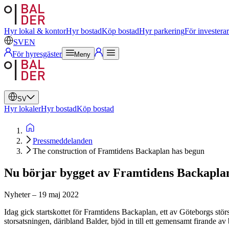
Svenska
Engelska
Hyr lokal & kontor
Hyr bostad
Köp bostad
Hyr parkering
För investera
SV
EN
För hyresgäster
Meny
SV
Hyr lokaler
Hyr bostad
Köp bostad
Pressmeddelanden
The construction of Framtidens Backaplan has begun
Nu börjar bygget av Framtidens Backapla
Nyheter
–
19 maj 2022
Idag gick startskottet för Framtidens Backaplan, ett av Göteborgs stör
storsatsningen, däribland Balder, bjöd in till ett gemensamt firande av