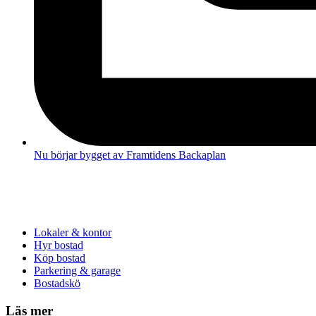
Nu börjar bygget av Framtidens Backaplan
Lokaler & kontor
Hyr bostad
Köp bostad
Parkering & garage
Bostadskö
Läs mer