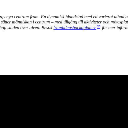
gs nya centrum fram. En dynamisk blandstad med ett varierat utbud av 
sätter människan i centrum – med tillgång till aktiviteter och mötespla
ihop staden över älven. Besök
framtidensbackaplan.se
för mer inform