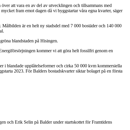
ta över att vara en av del av utvecklingen och tillsammans med
r mycket fram emot dagen då vi byggstartar våra egna kvarter, säger
. Målbilden är en helt ny stadsdel med 7 000 bostäder och 140 000
al.
h gröna blandstaden på Hisingen.
. Energiförsörjningen kommer vi att göra helt fossilfri genom en
der i blandade upplåtelseformer och cirka 50 000 kvm kommersiella
gstarta 2023. För Balders bostadskvarter siktar bolaget på en första
n och Erik Selin på Balder under startskottet för Framtidens