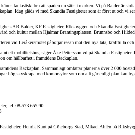
 känns fantastiskt bra att spaden nu sätts i marken. Vi på Balder är stol
aplan. Idag gläds vi med Skandia Fastigheter som är först ut och vi se
ighets AB Balder, KF Fastigheter, Riksbyggen och Skandia Fastigheter
, vård och kultur mellan Hjalmar Brantingsplatsen, Brunnsbo och Hilded
teren vid Leråkersmotet påbörjar resan mot den nya täta, kraftfulla oc
el samt ett mobilitetshus, säger Åke Pettersson vd på Skandia Fastigheter
ion om hållbarhet i framtidens Backaplan.
av Framtidens Backaplan. Sammanlagt omfattar planerna över 2 000 bostä
ningar hög skyskrapa med kontorsytor som om allt går enligt plan kan byg
er, tel. 08-573 655 90
3
Fastigheter, Henrik Kant på Göteborgs Stad, Mikael Ahlén på Riksbygge