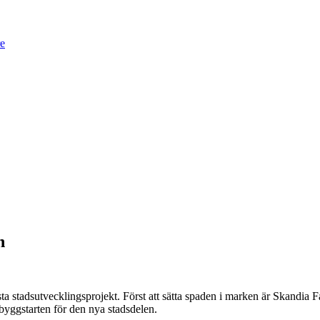
re
n
sta stadsutvecklingsprojekt. Först att sätta spaden i marken är Skandia 
 byggstarten för den nya stadsdelen.