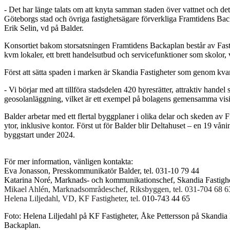
- Det har länge talats om att knyta samman staden över vattnet och det
Göteborgs stad och övriga fastighetsägare förverkliga Framtidens Back
Erik Selin, vd på Balder.
Konsortiet bakom storsatsningen Framtidens Backaplan består av Fast
kvm lokaler, ett brett handelsutbud och servicefunktioner som skolor
Först att sätta spaden i marken är Skandia Fastigheter som genom kvar
- Vi börjar med att tillföra stadsdelen 420 hyresrätter, attraktiv hand
geosolanläggning, vilket är ett exempel på bolagens gemensamma vis
Balder arbetar med ett flertal byggplaner i olika delar och skeden 
ytor, inklusive kontor. Först ut för Balder blir Deltahuset – en 19 vå
byggstart under 2024.
För mer information, vänligen kontakta:
Eva Jonasson, Presskommunikatör Balder, tel. 031-10 79 44
Katarina Noré, Marknads- och kommunikationschef, Skandia Fastighet
Mikael Ahlén, Marknadsområdeschef, Riksbyggen, tel. 031-704 68 6
Helena Liljedahl, VD, KF Fastigheter, tel.
010-743 44 65
Foto:
Helena Liljedahl på KF Fastigheter, Åke Pettersson på Skandia 
Backaplan.