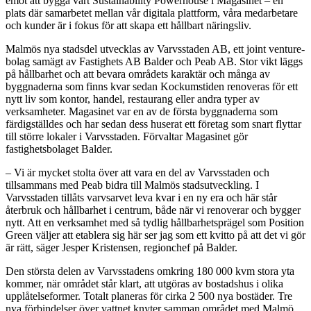
emot att bygga vårt Sustainability Powerhouse i Magasinet – en
plats där samarbetet mellan vår digitala plattform, våra medarbetare
och kunder är i fokus för att skapa ett hållbart näringsliv.
Malmös nya stadsdel utvecklas av Varvsstaden AB, ett joint venture-
bolag samägt av Fastighets AB Balder och Peab AB. Stor vikt läggs
på hållbarhet och att bevara områdets karaktär och många av
byggnaderna som finns kvar sedan Kockumstiden renoveras för ett
nytt liv som kontor, handel, restaurang eller andra typer av
verksamheter. Magasinet var en av de första byggnaderna som
färdigställdes och har sedan dess huserat ett företag som snart flyttar
till större lokaler i Varvsstaden. Förvaltar Magasinet gör
fastighetsbolaget Balder.
– Vi är mycket stolta över att vara en del av Varvsstaden och
tillsammans med Peab bidra till Malmös stadsutveckling. I
Varvsstaden tillåts varvsarvet leva kvar i en ny era och här står
återbruk och hållbarhet i centrum, både när vi renoverar och bygger
nytt. Att en verksamhet med så tydlig hållbarhetsprägel som Position
Green väljer att etablera sig här ser jag som ett kvitto på att det vi gör
är rätt, säger Jesper Kristensen, regionchef på Balder.
Den största delen av Varvsstadens omkring 180 000 kvm stora yta
kommer, när området står klart, att utgöras av bostadshus i olika
upplåtelseformer. Totalt planeras för cirka 2 500 nya bostäder. Tre
nya förbindelser över vattnet knyter samman området med Malmö