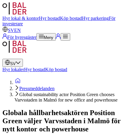
Svenska
Engelska
Hyr lokal & kontor
Hyr bostad
Köp bostad
Hyr parkering
För
investerare
SV
EN
För hyresgäster
Meny
SV
Hyr lokaler
Hyr bostad
Köp bostad
Pressmeddelanden
Global sustainability actor Position Green chooses
Varvsstaden in Malmö for new office and powerhouse
Globala hållbarhetsaktören Position
Green väljer Varvsstaden i Malmö för
nytt kontor och powerhouse