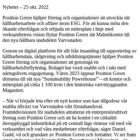
Nyheter
–
25 okt. 2022
Position Green hjälper företag och organisationer att utveckla sitt
hållbarhetsarbete och affärer inom ESG. För att kunna möta den
ökande efterfrågan och erbjuda en mötesplats i linje med
verksamhetens vision flyttar Position Green sitt
Malmökontor
till
den nya hållbara stadsdelen Varvsstaden.
Genom en digital plattform för allt från insamling till rapportering av
hållbarhetsdata, rådgivning och utbildningstjänster hjälper Position
Green företag och organisationer att genomgå en
hållbarhetsförflyttning. Bolaget har vuxit snabbt och i takt med
näringslivets engagemang. Våren 2023 öppnar Position Green
dörrarna till sitt nya ”Sustainability Powerhouse” –
ett kontor och
mötesplats
på cirka 1 100
kvm i den historiska varvsbyggnaden
Magasinet.
– När vi började leta efter ett nytt kontor som kan tillgodose vår
snabba tillväxt var Varvsstaden vårt förstahandsval.
Framtidsvisionen för stadsdelen attraherar ett entreprenörsdrivet
företag som Position Green och att ha kontor i en cirkulärt
återuppbyggd industrilokal på ett centralt läge rimmar väl med vår
verksamhet och vad våra medarbetare efterfrågar, säger Daniel
Gadd, vd och grundare av Position Green och fortsätter. Vi ser fram