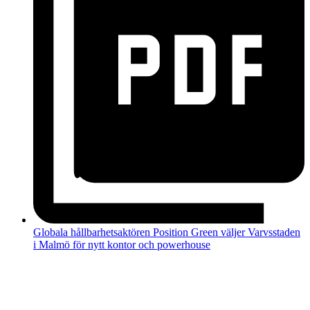
Globala hållbarhetsaktören Position Green väljer Varvsstaden
i Malmö för nytt kontor och powerhouse