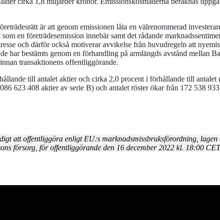
der cirka 1,8 miljarder kronor. Emissionskostnaderna beräknas uppgå 
företrädesrätt är att genom emissionen låta en välrenommerad investerare
t som en företrädesemission innebär samt det rådande marknadssentimen
intresse och därför också motiverar avvikelse från huvudregeln att nyemi
de har bestämts genom en förhandling på armlängds avstånd mellan Balde
innan transaktionens offentliggörande.
ande till antalet aktier och cirka 2,0 procent i förhållande till antalet
 086 623 408 aktier av serie B) och antalet röster ökar från 172 538 933
digt att offentliggöra enligt EU:s marknadsmissbruksförordning, lag
ns försorg, för offentliggörande den 16 december 2022 kl. 18:00 CET