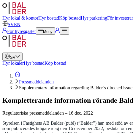
Svenska
Engelska
Hyr lokal & kontor
Hyr bostad
Köp bostad
Hyr parkering
För investera
SV
EN
För hyresgäster
Meny
SV
Hyr lokaler
Hyr bostad
Köp bostad
Pressmeddelanden
Supplementary information regarding Balder’s directed issue 
Kompletterande information rörande Balder
Regulatoriska pressmeddelanden
–
16 dec. 2022
Styrelsen i Fastighets AB Balder (publ) (”Balder”) har, med stöd a
som publicerades tidigare idag den 16 december 2022, beslutat om en 