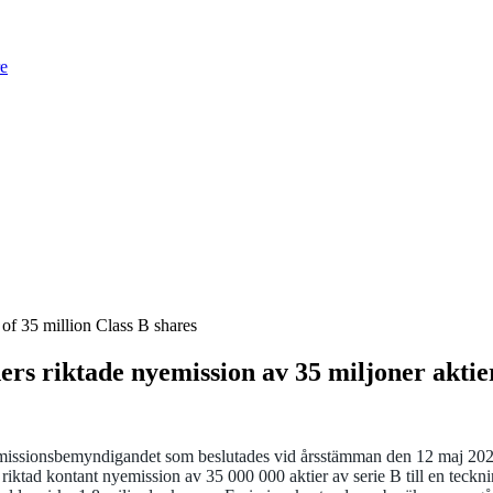
re
of 35 million Class B shares
s riktade nyemission av 35 miljoner aktier
v emissionsbemyndigandet som beslutades vid årsstämman den 12 maj 20
riktad kontant nyemission av 35 000 000 aktier av serie B till en teck