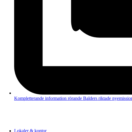
Kompletterande information rörande Balders riktade nyemission 
Lokaler & kontor