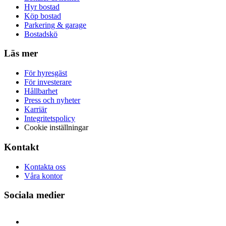
Hyr bostad
Köp bostad
Parkering & garage
Bostadskö
Läs mer
För hyresgäst
För investerare
Hållbarhet
Press och nyheter
Karriär
Integritetspolicy
Cookie inställningar
Kontakt
Kontakta oss
Våra kontor
Sociala medier