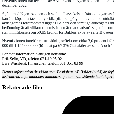
i Nyemissionen har tecknats av AMF. Genom Nyemissionen tillförs Bal
december 2022.
Syftet med Nyemissionen och skälet till avvikelsen från aktieägarnas 
kan återköpa utestående hybridkapital och på grund av den tidsutdräk
aktieägarnas företrädesrätt ligger i Balders och samtliga aktieägares 
bedömning är att villkoren i emissionen är marknadsmässiga eftersom 
stängningskursen om 50,85 kronor för Balders aktie av serie B dagen 
Nyemissionen innebär en utspädningseffekt om cirka 3,0 procent i förhåll
000 till 1 154 000 000 (fördelat på 67 376 592 aktier av serie A och 1
För mer information, vänligen kontakta:
Erik Selin, VD, telefon 031-10 95 92
Ewa Wassberg, Finanschef, telefon 031-351 83 99
Denna information är sådan som Fastighets AB Balder (publ) är skyl
instrument. Informationen lämnades, genom ovanstående kontaktperso
Relaterade filer