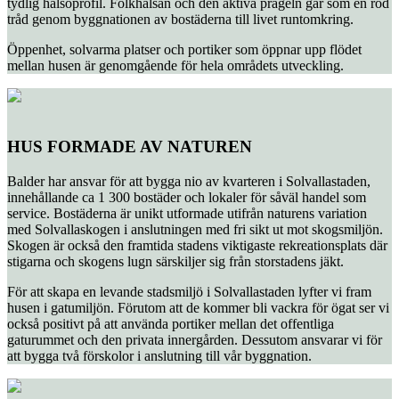
tydlig hälsoprofil. Folkhälsan och den aktiva prägeln går som en röd
tråd genom byggnationen av bostäderna till livet runtomkring.
Öppenhet, solvarma platser och portiker som öppnar upp flödet
mellan husen är genomgående för hela områdets utveckling.
HUS FORMADE AV NATUREN
Balder har ansvar för att bygga nio av kvarteren i Solvallastaden,
innehållande ca 1 300 bostäder och lokaler för såväl handel som
service. Bostäderna är unikt utformade utifrån naturens variation
med Solvallaskogen i anslutningen med fri sikt ut mot skogsmiljön.
Skogen är också den framtida stadens viktigaste rekreationsplats där
stigarna och skogens lugn särskiljer sig från storstadens jäkt.
För att skapa en levande stadsmiljö i Solvallastaden lyfter vi fram
husen i gatumiljön. Förutom att de kommer bli vackra för ögat ser vi
också positivt på att använda portiker mellan det offentliga
gaturummet och den privata innergården. Dessutom ansvarar vi för
att bygga två förskolor i anslutning till vår byggnation.