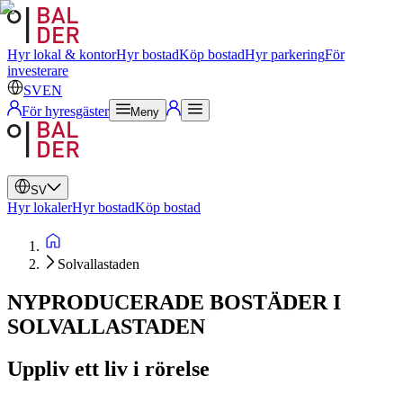
Svenska
Engelska
Hyr lokal & kontor
Hyr bostad
Köp bostad
Hyr parkering
För
investerare
SV
EN
För hyresgäster
Meny
SV
Hyr lokaler
Hyr bostad
Köp bostad
Solvallastaden
NYPRODUCERADE BOSTÄDER I
SOLVALLASTADEN
Uppliv ett liv i rörelse