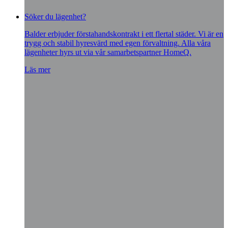
Söker du lägenhet?
Balder erbjuder förstahandskontrakt i ett flertal städer. Vi är en
trygg och stabil hyresvärd med egen förvaltning. Alla våra
lägenheter hyrs ut via vår samarbetspartner HomeQ.
Läs mer