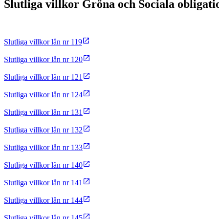
Slutliga villkor Gröna och Sociala obligati
Slutliga villkor lån nr 119
Slutliga villkor lån nr 120
Slutliga villkor lån nr 121
Slutliga villkor lån nr 124
Slutliga villkor lån nr 131
Slutliga villkor lån nr 132
Slutliga villkor lån nr 133
Slutliga villkor lån nr 140
Slutliga villkor lån nr 141
Slutliga villkor lån nr 144
Slutliga villkor lån nr 145