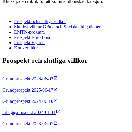
Klicka på en rubrik för att komma till önskad kategori:
Prospekt och slutliga villkor
Slutliga villkor Gröna och Sociala obligationer
EMTN-program
Prospekt Euro-bond
Prospekt Hybrid
Konvertibler
Prospekt och slutliga villkor
Grundprospekt 2026-06-03
Grundprospekt 2025-06-17
Grundprospekt 2024-06-10
Tilläggsprospekt 2024-01-11
Grundprospekt 2023-06-07