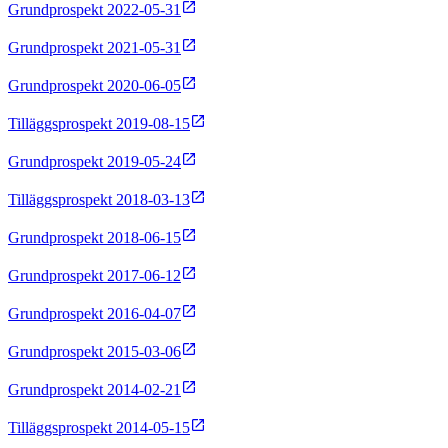
Grundprospekt 2022-05-31
Grundprospekt 2021-05-31
Grundprospekt 2020-06-05
Tilläggsprospekt 2019-08-15
Grundprospekt 2019-05-24
Tilläggsprospekt 2018-03-13
Grundprospekt 2018-06-15
Grundprospekt 2017-06-12
Grundprospekt 2016-04-07
Grundprospekt 2015-03-06
Grundprospekt 2014-02-21
Tilläggsprospekt 2014-05-15