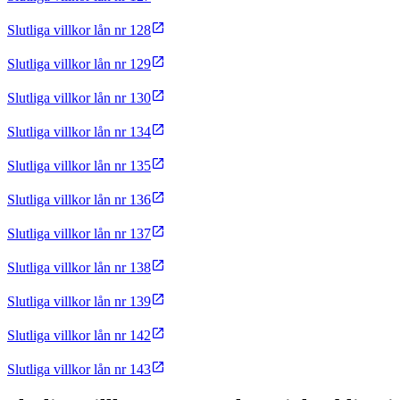
Slutliga villkor lån nr 128
Slutliga villkor lån nr 129
Slutliga villkor lån nr 130
Slutliga villkor lån nr 134
Slutliga villkor lån nr 135
Slutliga villkor lån nr 136
Slutliga villkor lån nr 137
Slutliga villkor lån nr 138
Slutliga villkor lån nr 139
Slutliga villkor lån nr 142
Slutliga villkor lån nr 143