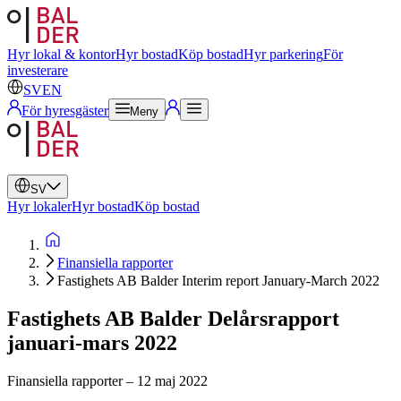
Svenska
Engelska
Hyr lokal & kontor
Hyr bostad
Köp bostad
Hyr parkering
För
investerare
SV
EN
För hyresgäster
Meny
SV
Hyr lokaler
Hyr bostad
Köp bostad
Finansiella rapporter
Fastighets AB Balder Interim report January-March 2022
Fastighets AB Balder Delårsrapport
januari-mars 2022
Finansiella rapporter
–
12 maj 2022