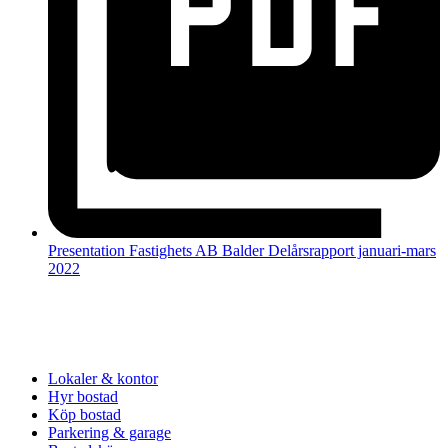
Presentation Fastighets AB Balder Delårsrapport januari-mars
2022
Lokaler & kontor
Hyr bostad
Köp bostad
Parkering & garage