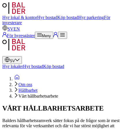
Svenska
Engelska
Hyr lokal & kontor
Hyr bostad
Köp bostad
Hyr parkering
För
investerare
SV
EN
För hyresgäster
Meny
SV
Hyr lokaler
Hyr bostad
Köp bostad
Om oss
Hållbarhet
Vårt hållbarhetsarbete
VÅRT HÅLLBARHETSARBETE
Balders hållbarhetsramverk sätter fokus på de frågor som är mest
relevanta för vår verksamhet och där vi har störst möjlighet att