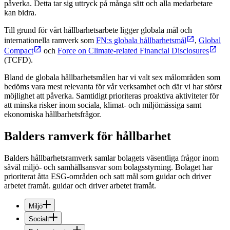
påverka. Detta tar sig uttryck på många sätt och alla medarbetare
kan bidra.
Till grund för vårt hållbarhetsarbete ligger globala mål och
internationella ramverk som
FN:s globala hållbarhetsmål
,
Global
Compact
och
Force on Climate-related Financial Disclosures
(TCFD).
Bland de globala hållbarhetsmålen har vi valt sex målområden som
bedöms vara mest relevanta för vår verksamhet och där vi har störst
möjlighet att påverka. Samtidigt prioriteras proaktiva aktiviteter för
att minska risker inom sociala, klimat- och miljömässiga samt
ekonomiska hållbarhetsfrågor.
Balders ramverk för hållbarhet
Balders hållbarhetsramverk samlar bolagets väsentliga frågor inom
såväl miljö- och samhällsansvar som bolagsstyrning.
Bolaget har
prioriterat åtta ESG-områden och satt mål som guidar och driver
arbetet framåt. guidar och driver arbetet framåt.
Miljö
Socialt