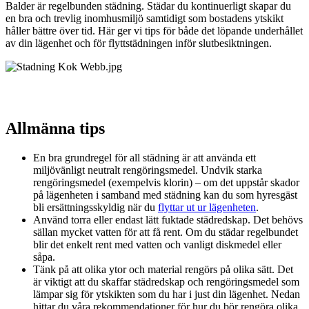
Balder är regelbunden städning. Städar du kontinuerligt skapar du
en bra och trevlig inomhusmiljö samtidigt som bostadens ytskikt
håller bättre över tid. Här ger vi tips för både det löpande underhållet
av din lägenhet och för flyttstädningen inför slutbesiktningen.
Allmänna tips
En bra grundregel för all städning är att använda ett
miljövänligt neutralt rengöringsmedel. Undvik starka
rengöringsmedel (exempelvis klorin) – om det uppstår skador
på lägenheten i samband med städning kan du som hyresgäst
bli ersättningsskyldig när du
flyttar ut ur lägenheten
.
Använd torra eller endast lätt fuktade städredskap. Det behövs
sällan mycket vatten för att få rent. Om du städar regelbundet
blir det enkelt rent med vatten och vanligt diskmedel eller
såpa.
Tänk på att olika ytor och material rengörs på olika sätt. Det
är viktigt att du skaffar städredskap och rengöringsmedel som
lämpar sig för ytskikten som du har i just din lägenhet. Nedan
hittar du våra rekommendationer för hur du bör rengöra olika