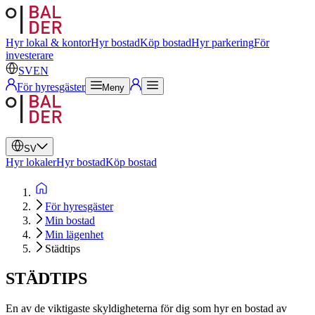
Svenska
Engelska
Hyr lokal & kontor
Hyr bostad
Köp bostad
Hyr parkering
För
investerare
SV
EN
För hyresgäster
Meny
SV
Hyr lokaler
Hyr bostad
Köp bostad
För hyresgäster
Min bostad
Min lägenhet
Städtips
STÄDTIPS
En av de viktigaste skyldigheterna för dig som hyr en bostad av