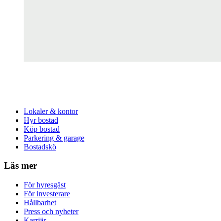
Lokaler & kontor
Hyr bostad
Köp bostad
Parkering & garage
Bostadskö
Läs mer
För hyresgäst
För investerare
Hållbarhet
Press och nyheter
Karriär