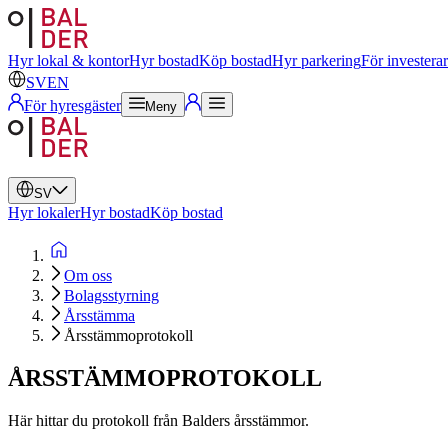
Svenska
Engelska
Hyr lokal & kontor
Hyr bostad
Köp bostad
Hyr parkering
För investera
SV
EN
För hyresgäster
Meny
SV
Hyr lokaler
Hyr bostad
Köp bostad
Om oss
Bolagsstyrning
Årsstämma
Årsstämmoprotokoll
ÅRSSTÄMMOPROTOKOLL
Här hittar du protokoll från Balders årsstämmor.